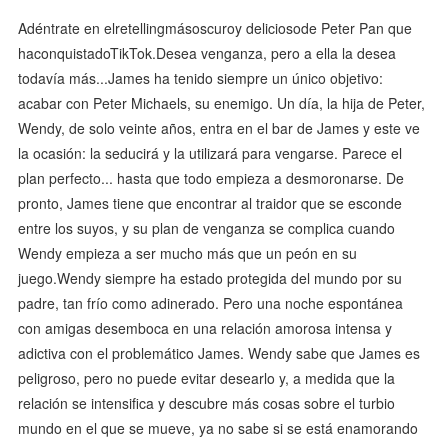
Adéntrate en elretellingmásoscuroy deliciosode Peter Pan que
haconquistadoTikTok.Desea venganza, pero a ella la desea
todavía más...James ha tenido siempre un único objetivo:
acabar con Peter Michaels, su enemigo. Un día, la hija de Peter,
Wendy, de solo veinte años, entra en el bar de James y este ve
la ocasión: la seducirá y la utilizará para vengarse. Parece el
plan perfecto... hasta que todo empieza a desmoronarse. De
pronto, James tiene que encontrar al traidor que se esconde
entre los suyos, y su plan de venganza se complica cuando
Wendy empieza a ser mucho más que un peón en su
juego.Wendy siempre ha estado protegida del mundo por su
padre, tan frío como adinerado. Pero una noche espontánea
con amigas desemboca en una relación amorosa intensa y
adictiva con el problemático James. Wendy sabe que James es
peligroso, pero no puede evitar desearlo y, a medida que la
relación se intensifica y descubre más cosas sobre el turbio
mundo en el que se mueve, ya no sabe si se está enamorando