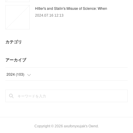
Hitler's and Stalin's Misuse of Science: When
2024.07.16 12:13
カテゴリ
アーカイブ
2024
(
103
)
(
45
)
(
58
)
Copyright ©
2026
axufonyxujak's Ownd
.