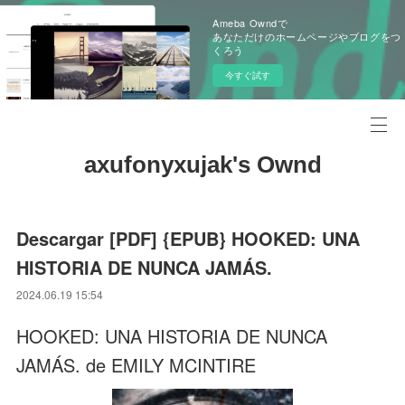
Ameba Owndで
あなただけのホームページやブログをつ
くろう
今すぐ試す
axufonyxujak's Ownd
Descargar [PDF] {EPUB} HOOKED: UNA
HISTORIA DE NUNCA JAMÁS.
2024.06.19 15:54
HOOKED: UNA HISTORIA DE NUNCA
JAMÁS. de EMILY MCINTIRE