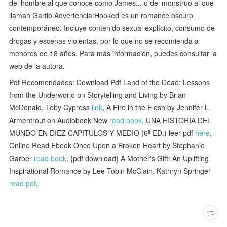
del hombre al que conoce como James... o del monstruo al que
llaman Garfio.Advertencia:Hooked es un romance oscuro
contemporáneo. Incluye contenido sexual explícito, consumo de
drogas y escenas violentas, por lo que no se recomienda a
menores de 18 años. Para más información, puedes consultar la
web de la autora.
Pdf Recomendados: Download Pdf Land of the Dead: Lessons
from the Underworld on Storytelling and Living by Brian
McDonald, Toby Cypress
link
, A Fire in the Flesh by Jennifer L.
Armentrout on Audiobook New
read book
, UNA HISTORIA DEL
MUNDO EN DIEZ CAPITULOS Y MEDIO (6ª ED.) leer pdf
here
,
Online Read Ebook Once Upon a Broken Heart by Stephanie
Garber
read book
, {pdf download} A Mother's Gift: An Uplifting
Inspirational Romance by Lee Tobin McClain, Kathryn Springer
read pdf
,